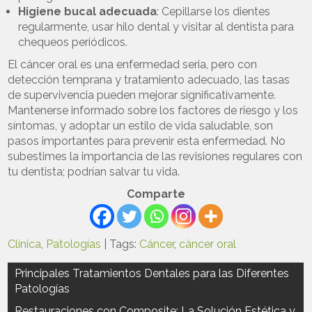
Higiene bucal adecuada
: Cepillarse los dientes
regularmente, usar hilo dental y visitar al dentista para
chequeos periódicos.
El cáncer oral es una enfermedad seria, pero con
detección temprana y tratamiento adecuado, las tasas
de supervivencia pueden mejorar significativamente.
Mantenerse informado sobre los factores de riesgo y los
síntomas, y adoptar un estilo de vida saludable, son
pasos importantes para prevenir esta enfermedad. No
subestimes la importancia de las revisiones regulares con
tu dentista; podrían salvar tu vida.
Comparte
Clínica
,
Patologías
| Tags:
Cáncer
,
cáncer oral
Navegación
Principales Tratamientos Dentales para las Diferentes
Patologías
de
Restauraciones con Composite: La Solución Estética y