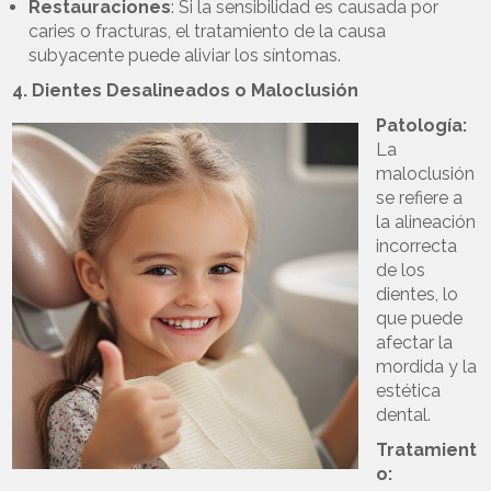
Restauraciones
: Si la sensibilidad es causada por
caries o fracturas, el tratamiento de la causa
subyacente puede aliviar los síntomas.
4. Dientes Desalineados o Maloclusión
Patología:
La
maloclusión
se refiere a
la alineación
incorrecta
de los
dientes, lo
que puede
afectar la
mordida y la
estética
dental.
Tratamient
o: