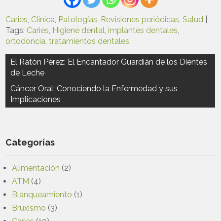
Caries
,
Clínica
,
Patologías
,
Revisiones periódicas
,
Salud
|
Tags:
Caries
,
Higiene dental
,
implantes dentales
,
ortodoncia
,
tratamientos dentales
Navegación
El Ratón Pérez: El Encantador Guardián de los Dientes
de Leche
de
entradas
Cáncer Oral: Conociendo la Enfermedad y sus
Implicaciones
Categorías
Alimentación
(2)
ATM
(4)
Blanqueamiento
(1)
Bruxismo
(3)