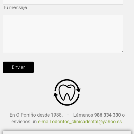
Tu mensaje
En O Porriño desde 1988. – Lámenos
986 334 330
o
envíenos un
e-mail
odontos_clinicadental@yahoo.es