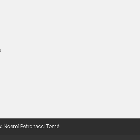
s
tio: Noemí Petronacci Tomé