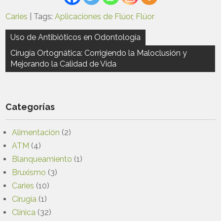
Caries
| Tags:
Aplicaciones de Flúor
,
Flúor
Navegación
Uso de Antibióticos en Odontología
de
Cirugía Ortognática: Corrigiendo la Maloclusión y
entradas
Mejorando la Calidad de Vida
Categorías
Alimentación
(2)
ATM
(4)
Blanqueamiento
(1)
Bruxismo
(3)
Caries
(10)
Cirugía
(1)
Clínica
(32)