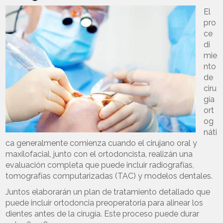
El
pro
ce
di
mie
nto
de
ciru
gía
ort
og
náti
ca generalmente comienza cuando el cirujano oral y
maxilofacial, junto con el ortodoncista, realizán una
evaluación completa que puede incluir radiografías,
tomografías computarizadas (TAC) y modelos dentales.
Juntos elaborarán un plan de tratamiento detallado que
puede incluir ortodoncia preoperatoria para alinear los
dientes antes de la cirugía. Este proceso puede durar