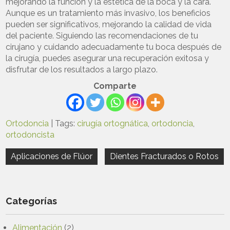
mejorando la función y la estética de la boca y la cara.
Aunque es un tratamiento más invasivo, los beneficios
pueden ser significativos, mejorando la calidad de vida
del paciente. Siguiendo las recomendaciones de tu
cirujano y cuidando adecuadamente tu boca después de
la cirugía, puedes asegurar una recuperación exitosa y
disfrutar de los resultados a largo plazo.
Comparte
Ortodoncia
| Tags:
cirugía ortognática
,
ortodoncia
,
ortodoncista
Navegación
Aplicaciones de Flúor
Dientes Fracturados o Rotos
de
entradas
Categorías
Alimentación
(2)