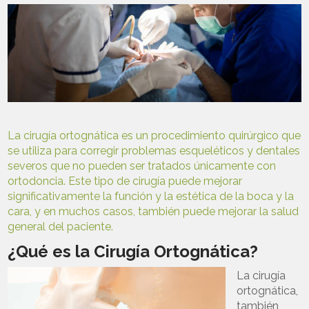
La cirugía ortognática es un procedimiento quirúrgico que
se utiliza para corregir problemas esqueléticos y dentales
severos que no pueden ser tratados únicamente con
ortodoncia. Este tipo de cirugía puede mejorar
significativamente la función y la estética de la boca y la
cara, y en muchos casos, también puede mejorar la salud
general del paciente.
¿Qué es la Cirugía Ortognática?
La cirugía
ortognática,
también