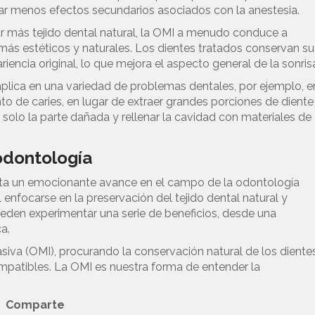
r menos efectos secundarios asociados con la anestesia.
r más tejido dental natural, la OMI a menudo conduce a
más estéticos y naturales. Los dientes tratados conservan su
iencia original, lo que mejora el aspecto general de la sonris
plica en una variedad de problemas dentales, por ejemplo, e
nto de caries, en lugar de extraer grandes porciones de diente
 solo la parte dañada y rellenar la cavidad con materiales de
odontología
ta un emocionante avance en el campo de la odontología
 enfocarse en la preservación del tejido dental natural y
pueden experimentar una serie de beneficios, desde una
a.
va (OMI), procurando la conservación natural de los diente
mpatibles. La OMI es nuestra forma de entender la
Comparte