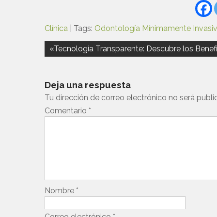
Clínica
| Tags:
Odontología Mínimamente Invasi
Navegación
«Tecnología Transparente: Descubre los Benefic
de
entradas
Deja una respuesta
Tu dirección de correo electrónico no será publi
Comentario
*
Nombre
*
Correo electrónico
*