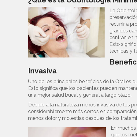
La Odontolo
preservación
recurrir a p
grandes cant
centran en m
Esto signifi
técnicas y t
Benefic
Invasiva
Uno de los principales beneficios de la OMI es q
Esto significa que los pacientes pueden mantene
una mejor salud bucal y general a largo plazo.
Debido a la naturaleza menos invasiva de los p
considerablemente más cortos en comparación c
menos dolor y molestias después de los tratami
En muchos 
que los mét