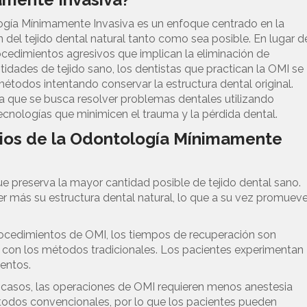
gía Mínimamente Invasiva es un enfoque centrado en la
 del tejido dental natural tanto como sea posible. En lugar d
rocedimientos agresivos que implican la eliminación de
idades de tejido sano, los dentistas que practican la OMI se
étodos intentando conservar la estructura dental original.
ca que se busca resolver problemas dentales utilizando
ecnologías que minimicen el trauma y la pérdida dental.
ios de la Odontología Mínimamente
ue preserva la mayor cantidad posible de tejido dental sano.
r más su estructura dental natural, lo que a su vez promuev
rocedimientos de OMI, los tiempos de recuperación son
on los métodos tradicionales. Los pacientes experimentan
entos.
casos, las operaciones de OMI requieren menos anestesia
odos convencionales, por lo que los pacientes pueden