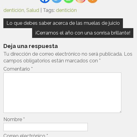
dentición
,
Salud
| Tags:
dentición
Navegación
Lo que debes saber acerca de las muelas de juicio
de
¡Cerramos el año con una sonrisa brillante!
entradas
Deja una respuesta
Tu dirección de correo electrónico no será publicada.
Los
campos obligatorios están marcados con
*
Comentario
*
Nombre
*
Correo electrónico
*