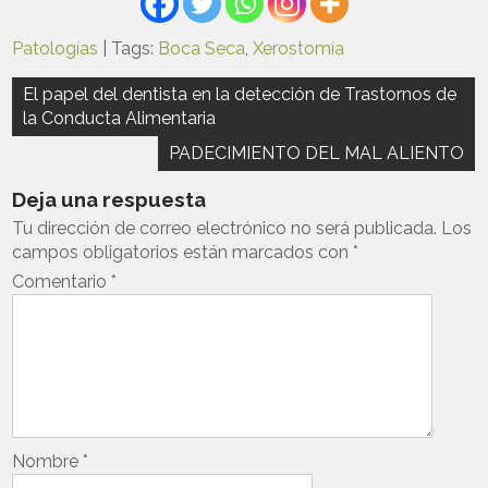
Patologías
| Tags:
Boca Seca
,
Xerostomía
Navegación
El papel del dentista en la detección de Trastornos de
la Conducta Alimentaria
de
entradas
PADECIMIENTO DEL MAL ALIENTO
Deja una respuesta
Tu dirección de correo electrónico no será publicada.
Los
campos obligatorios están marcados con
*
Comentario
*
Nombre
*