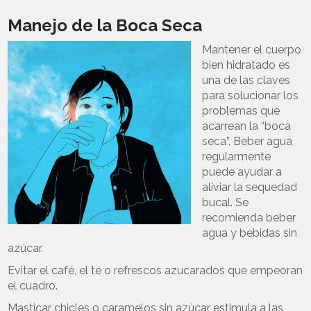
Manejo de la Boca Seca
Mantener el cuerpo
bien hidratado es
una de las claves
para solucionar los
problemas que
acarrean la “boca
seca”. Beber agua
regularmente
puede ayudar a
aliviar la sequedad
bucal. Se
recomienda beber
agua y bebidas sin
azúcar.
Evitar el café, el té o refrescos azucarados que empeoran
el cuadro.
Masticar chicles o caramelos sin azúcar estimula a las